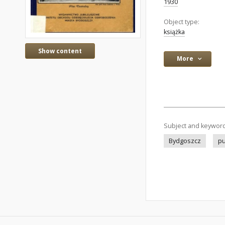
1930
Object type:
książka
Show content
More
Subject and keywor
Bydgoszcz
pu