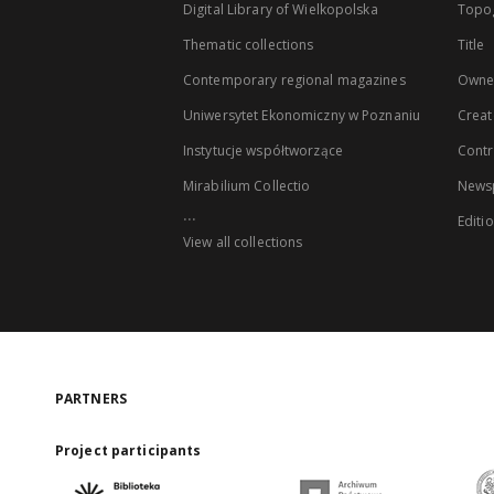
Digital Library of Wielkopolska
Topo
Thematic collections
Title
Contemporary regional magazines
Owne
Uniwersytet Ekonomiczny w Poznaniu
Creat
Instytucje współtworzące
Contr
Mirabilium Collectio
Newsp
...
Editi
View all collections
PARTNERS
Project participants