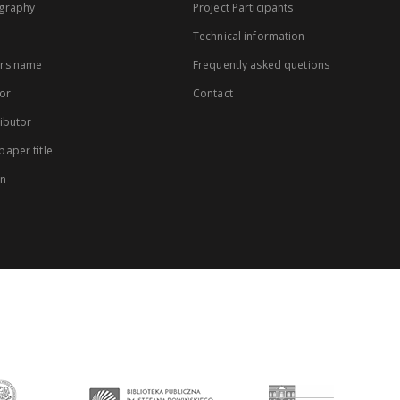
graphy
Project Participants
Technical information
rs name
Frequently asked quetions
or
Contact
ibutor
aper title
on