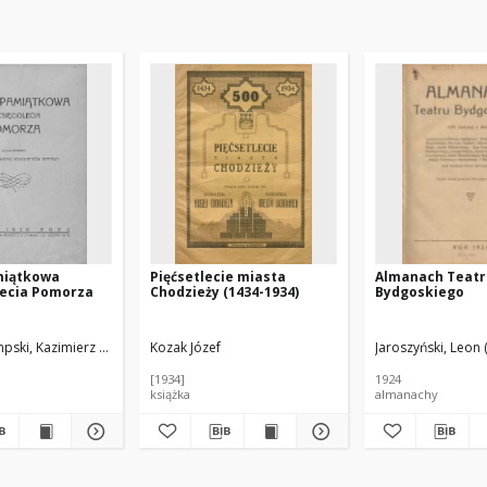
miątkowa
Pięćsetlecie miasta
Almanach Teatr
lecia Pomorza
Chodzieży (1434-1934)
Bydgoskiego
pski, Kazimierz (1887-1936) ; Sydow, Marian (1890–1948)
Kozak Józef
Jaroszyński, Leon (
[1934]
1924
książka
almanachy