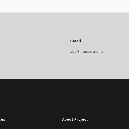
E-Mail
wbc@man.poznan.pl
xes
About Project