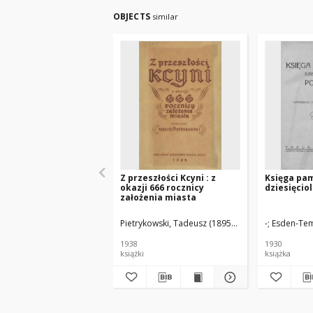
OBJECTS
similar
Z przeszłości Kcyni : z
Księga pa
okazji 666 rocznicy
dziesięcio
założenia miasta
Pietrykowski, Tadeusz (1895–1940)
-
Esden-Tem
1938
1930
książki
książka