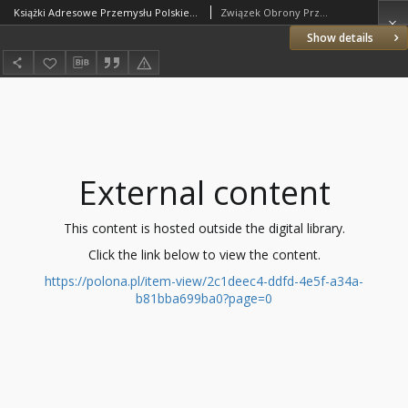
Książki Adresowe Przemysłu Polskiego. Z. 1, Przemysł Graficzny i Papierniczy
Związek Obrony Przemysłu Polskiego
Show details
External content
This content is hosted outside the digital library.
Click the link below to view the content.
https://polona.pl/item-view/2c1deec4-ddfd-4e5f-a34a-
b81bba699ba0?page=0