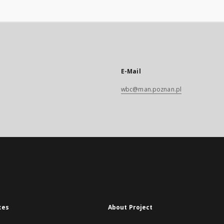
E-Mail
wbc@man.poznan.pl
xes
About Project