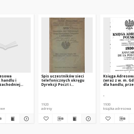
resowa
Spis uczestników sieci
Księga Adresowa
 handlu i
telefonicznych okręgu
(wraz z w. m. G
zachodniej
Dyrekcji Poczt i
dla handlu, prz
elkopolski,
Telegrafów w Bydgoszczy:
rzemiosł i rolni
ląska i w. m.
stan z dniem 1-go
-
listopada 1920.
1920
1930
owe
adresy
książka adresowa