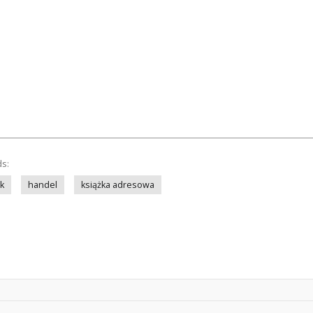
ds:
k
handel
książka adresowa