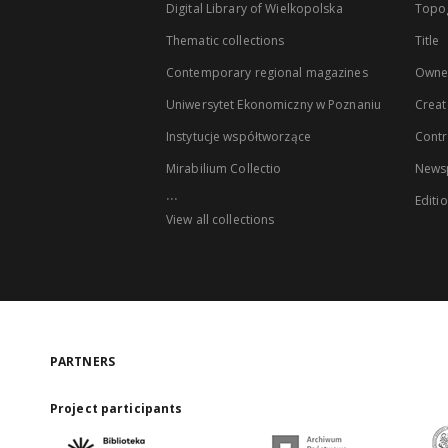
Digital Library of Wielkopolska
Topo
Thematic collections
Title
Contemporary regional magazines
Owne
Uniwersytet Ekonomiczny w Poznaniu
Creat
Instytucje współtworzące
Contr
Mirabilium Collectio
Newsp
...
Editi
View all collections
PARTNERS
Project participants