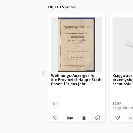
OBJECTS
similar
Wohnungs-Anzeiger für
Księga ad
die Provinzial-Haupt-Stadt
przemysłu,
Posen für das Jahr ....
rzemiosła 
Polski (Wi
Pomorza, Ś
Gdańska)
1844
1925?
księgi adres