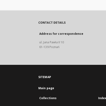
CONTACT DETAILS
Address for correspondence
ul. Jana Pawła II 10
61-139 Poznań
SITEMAP
Main page
Collections
Inde