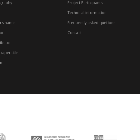
graphy
Project Participants
Technical information
rs name
Frequently asked quetions
or
Contact
ibutor
aper title
on