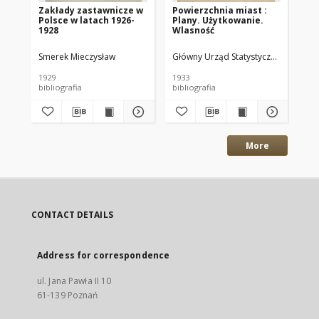
Zakłady zastawnicze w
Powierzchnia miast :
Mi
Polsce w latach 1926-
Plany. Użytkowanie.
ty
1928
Wlasność
po
po
lud
Smerek Mieczysław
Główny Urząd Statystyczny Rzeczposp
Głó
r.
1929
1933
193
bibliografia
bibliografia
sta
More
CONTACT DETAILS
Address for correspondence
ul. Jana Pawła II 10
61-139 Poznań