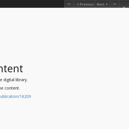
Previous
Next
ntent
digital library.
the content.
ublication/16209