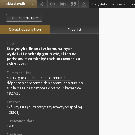
Hide details
Object structure
Object description
Files list
Title:
Statystyka finansów komunalnych :
wydatki i dochody gmin wiejskich na
podstawie zamknięć rachunkowych za
rok 1927/28
Title execution:
Statistigue des finances communales :
dépenses et recettes des communes rurales
sur la base des cimptes clos pour l'exercice
1927/28
Creator:
Główny Urząd Statystyczny Rzeczypospolitej
Polskiej
Publication date:
1931
Publisher: