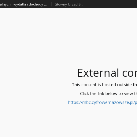
Statystyka finansów komunalnych : wydatki i dochody gmin wiejskich na podstawie zamknięć rachunkowych za rok 1927/28
Główny Urząd Statystyczny Rzeczypospolitej Polskiej
External co
This content is hosted outside the 
Click the link below to view 
https://mbc.cyfrowemazowsze.pl/p