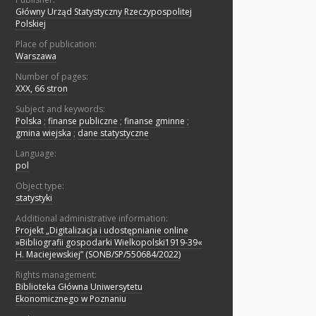
Główny Urząd Statystyczny Rzeczypospolitej
Polskiej
Place of publication:
Warszawa
Number of pages:
XXX, 66 stron
Subject and keywords:
Polska
;
finanse publiczne
;
finanse gminne
;
gmina wiejska
;
dane statystyczne
Language:
pol
Object type:
statystyki
Additional administrative information:
Projekt „Digitalizacja i udostępnianie online
»Bibliografii gospodarki Wielkopolski1919-39«
H. Maciejewskiej” (SONB/SP/550684/2022)
Rights management:
Biblioteka Główna Uniwersytetu
Ekonomicznego w Poznaniu