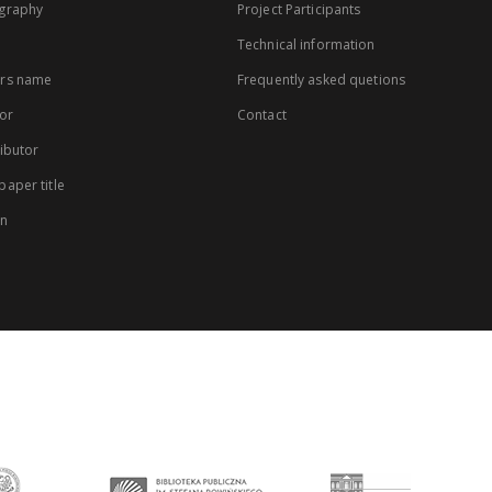
graphy
Project Participants
Technical information
rs name
Frequently asked quetions
or
Contact
ibutor
aper title
on