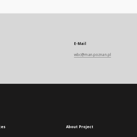
E-Mail
wbc@man.poznan.pl
xes
About Project