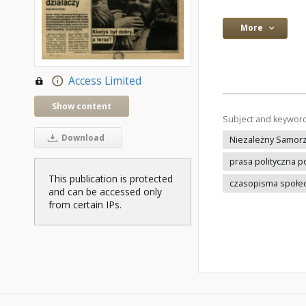
More
Access Limited
Show content
Subject and keywor
Download
Niezależny Samor
prasa polityczna p
This publication is protected
czasopisma społec
and can be accessed only
from certain IPs.