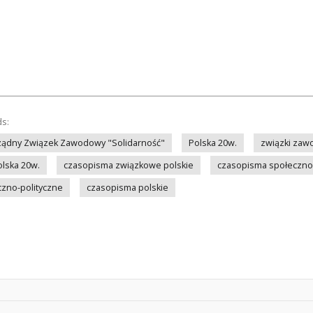
ds:
ządny Związek Zawodowy "Solidarność"
Polska 20w.
związki zaw
olska 20w.
czasopisma związkowe polskie
czasopisma społeczno-
zno-polityczne
czasopisma polskie