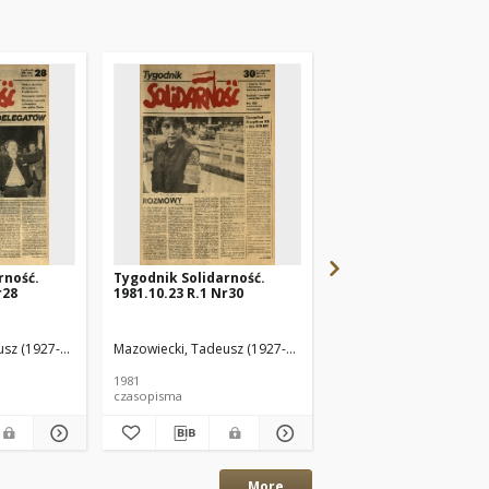
rność.
Tygodnik Solidarność.
Tygodnik Solidarność
r28
1981.10.23 R.1 Nr30
1981.10.16 R.1 Nr29
sz (1927-2013) Red.
Mazowiecki, Tadeusz (1927-2013) Red.
Mazowiecki, Tadeusz (1
1981
1981
czasopisma
czasopisma
More