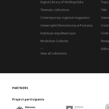
Digital Library of Wielkopolska
Topo
Thematic collections
Title
Contemporary regional magazines
Owne
Uniwersytet Ekonomiczny w Poznaniu
Creat
Instytucje współtworzące
Contr
Mirabilium Collectio
Newsp
...
Editi
View all collections
PARTNERS
Project participants