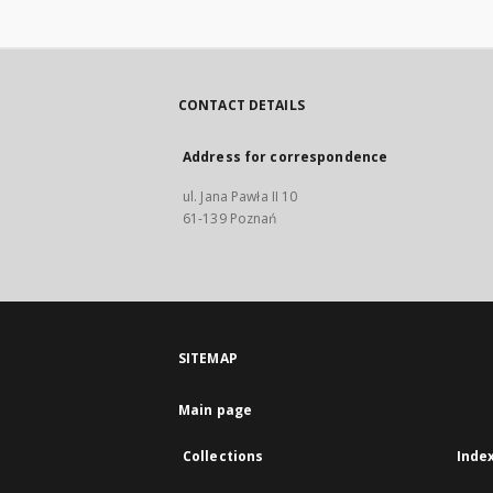
CONTACT DETAILS
Address for correspondence
ul. Jana Pawła II 10
61-139 Poznań
SITEMAP
Main page
Collections
Inde