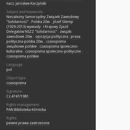
nacz. Jarosław Kaczyński
Subject and keywords:
Niezależny Samorządny Związek Zawodowy
"Solidarność"
;
Polska 20w.
;
Józef Glemp
(1929-2013) wywiady
;
I Krajowy Zjazd
Delegatów NSZZ "Solidarność"
;
związki
zawodowe 20w.
;
opozycja polityczna
;
prasa
polityczna polska 20w.
;
czasopisma
związkowe polskie
;
czasopisma społeczno-
kulturalne
;
czasopisma społeczno-polityczne
;
czasopisma polskie
Language:
pol
Object type:
czasopisma
Signature:
Cz.4747/1981
Rights management:
PAN Biblioteka Kórnicka
Rights:
pewne prawa zastrzeżone