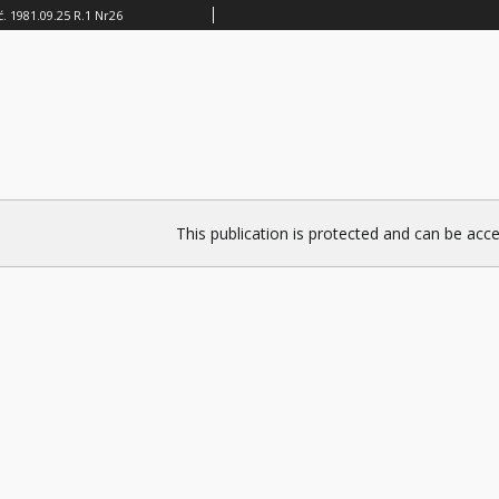
. 1981.09.25 R.1 Nr26
This publication is protected and can be acce