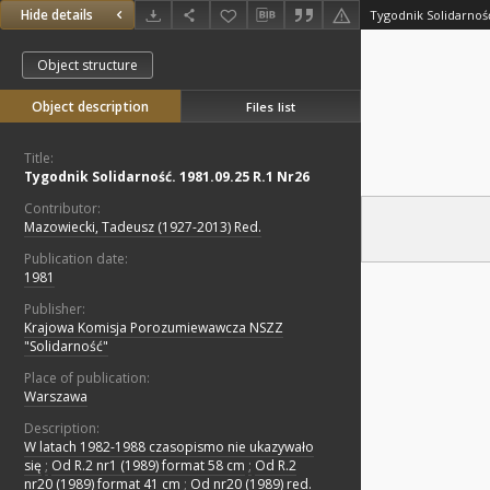
Hide details
Tygodnik Solidarność
Object structure
Object description
Files list
Title:
Tygodnik Solidarność. 1981.09.25 R.1 Nr26
Contributor:
Mazowiecki, Tadeusz (1927-2013) Red.
Publication date:
1981
Publisher:
Krajowa Komisja Porozumiewawcza NSZZ
"Solidarność"
Place of publication:
Warszawa
Description:
W latach 1982-1988 czasopismo nie ukazywało
się
;
Od R.2 nr1 (1989) format 58 cm
;
Od R.2
nr20 (1989) format 41 cm
;
Od nr20 (1989) red.