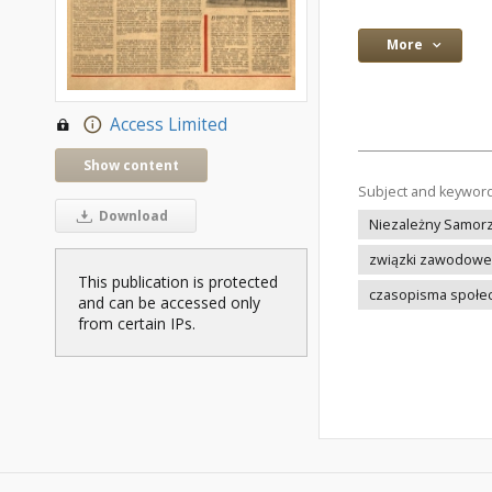
More
Access Limited
Show content
Subject and keywor
Download
Niezależny Samor
związki zawodowe
This publication is protected
czasopisma społec
and can be accessed only
from certain IPs.