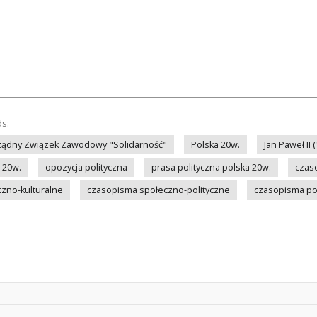
ds:
ządny Związek Zawodowy "Solidarność"
Polska 20w.
Jan Paweł II
 20w.
opozycja polityczna
prasa polityczna polska 20w.
czas
zno-kulturalne
czasopisma społeczno-polityczne
czasopisma po