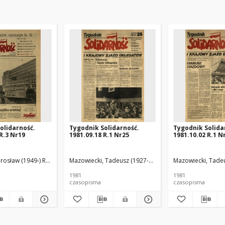
olidarność.
Tygodnik Solidarność.
Tygodnik Solida
R.3 Nr19
1981.09.18 R.1 Nr25
1981.10.02 R.1 N
arosław (1949-) Red.
Mazowiecki, Tadeusz (1927-2013) Red.
Mazowiecki, Tadeu
1981
1981
czasopisma
czasopisma