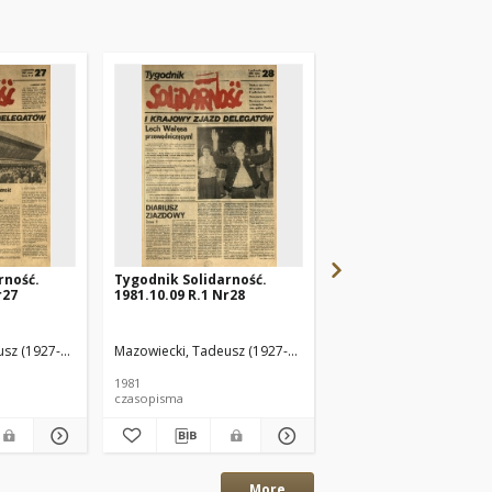
rność.
Tygodnik Solidarność.
Tygodnik Solidarność
r27
1981.10.09 R.1 Nr28
1981.10.23 R.1 Nr30
sz (1927-2013) Red.
Mazowiecki, Tadeusz (1927-2013) Red.
Mazowiecki, Tadeusz (1
1981
1981
czasopisma
czasopisma
More