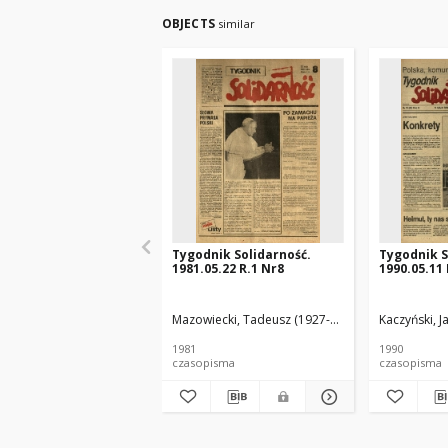
OBJECTS
similar
Tygodnik Solidarność.
Tygodnik S
1981.05.22 R.1 Nr8
1990.05.11 
Mazowiecki, Tadeusz (1927-2013) Red.
Kaczyński, J
1981
1990
czasopisma
czasopisma