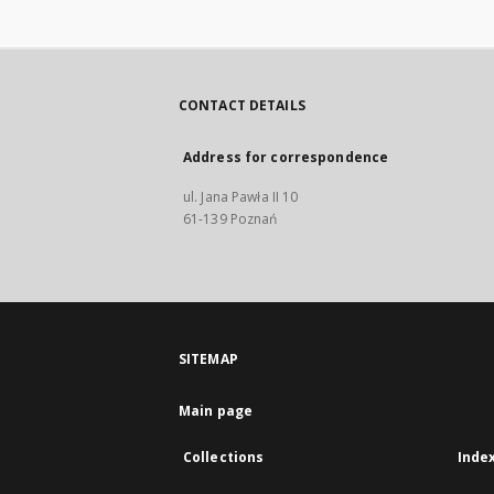
CONTACT DETAILS
Address for correspondence
ul. Jana Pawła II 10
61-139 Poznań
SITEMAP
Main page
Collections
Inde