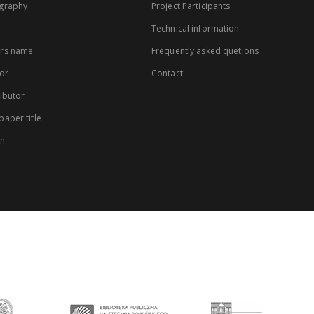
graphy
Project Participants
Technical information
rs name
Frequently asked quetions
or
Contact
ibutor
aper title
on