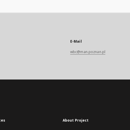
E-Mail
wbc@man.poznan.pl
xes
About Project