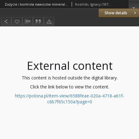
Zużycie i kontrola nawozów mineralnych w rolnictwie polskiem w r. 1928 i 1929
Kosiński, Ignacy (1874–1940)
Show details
External content
This content is hosted outside the digital library.
Click the link below to view the content.
https://polona.pl/item-view/6588feae-020a-4718-a61f-
c6b7f65c150a?page=0