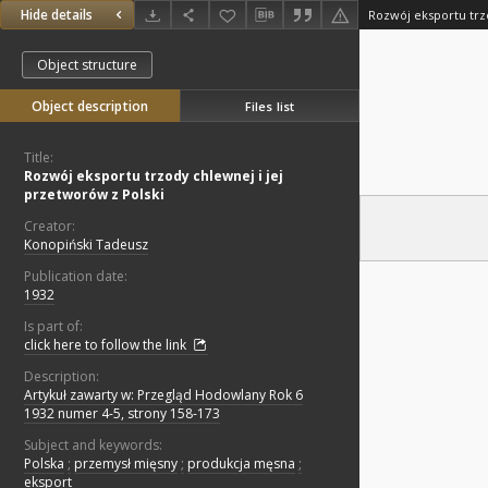
Hide details
Object structure
Object description
Files list
Title:
Rozwój eksportu trzody chlewnej i jej
przetworów z Polski
Creator:
Konopiński Tadeusz
Publication date:
1932
Is part of:
click here to follow the link
Description:
Artykuł zawarty w: Przegląd Hodowlany Rok 6
1932 numer 4-5, strony 158-173
Subject and keywords:
Polska
;
przemysł mięsny
;
produkcja męsna
;
eksport