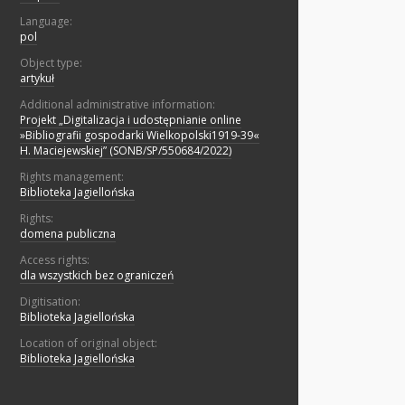
Language:
pol
Object type:
artykuł
Additional administrative information:
Projekt „Digitalizacja i udostępnianie online
»Bibliografii gospodarki Wielkopolski1919-39«
H. Maciejewskiej” (SONB/SP/550684/2022)
Rights management:
Biblioteka Jagiellońska
Rights:
domena publiczna
Access rights:
dla wszystkich bez ograniczeń
Digitisation:
Biblioteka Jagiellońska
Location of original object:
Biblioteka Jagiellońska