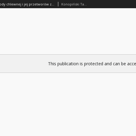
Rozwój eksportu trzody chlewnej i jej przetworów z Polski
Konopiński Tadeusz
This publication is protected and can be acce