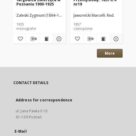
Poznaniu 1900-1925
nr19
ob
Zaleski Zygmunt (1894–1940)
Jawornicki Marcelli. Red.
Sz
1925
1857
201
monografie
czasopisma
roz
More
CONTACT DETAILS
Address for correspondence
ul. Jana Pawła II 10
61-139 Poznań
E-Mail