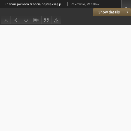
Poznań posiada trzecią największą palmiarnię w Europie
Rakowski, Wiesław
Show details