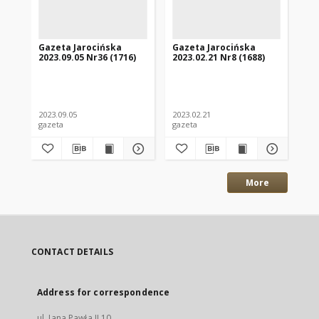
Gazeta Jarocińska
Gazeta Jarocińska
Ga
2023.09.05 Nr36 (1716)
2023.02.21 Nr8 (1688)
202
2023.09.05
2023.02.21
202
gazeta
gazeta
gaz
More
CONTACT DETAILS
Address for correspondence
ul. Jana Pawła II 10