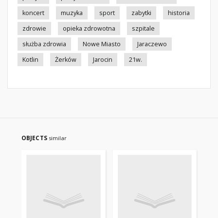
koncert
muzyka
sport
zabytki
historia
zdrowie
opieka zdrowotna
szpitale
służba zdrowia
Nowe Miasto
Jaraczewo
Kotlin
Żerków
Jarocin
21w.
OBJECTS
similar