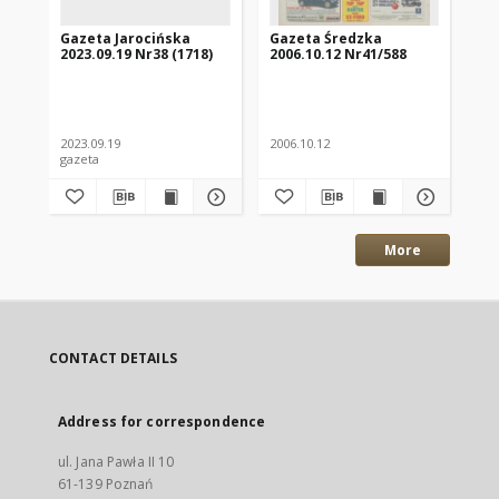
Gazeta Jarocińska
Gazeta Średzka
Ga
2023.09.19 Nr38 (1718)
2006.10.12 Nr41/588
202
2023.09.19
2006.10.12
202
gazeta
gaz
More
CONTACT DETAILS
Address for correspondence
ul. Jana Pawła II 10
61-139 Poznań