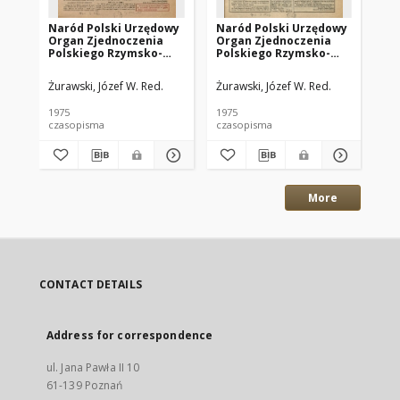
Naród Polski Urzędowy
Naród Polski Urzędowy
Na
Organ Zjednoczenia
Organ Zjednoczenia
Or
Polskiego Rzymsko-
Polskiego Rzymsko-
Po
Katolickiego w
Katolickiego w
Ka
Ameryce. 1975.01.09
Ameryce. 1975.01.23
Am
Żurawski, Józef W. Red.
Żurawski, Józef W. Red.
Żur
R.89 No.1
R.89 No.2
R.
1975
1975
197
czasopisma
czasopisma
cza
More
CONTACT DETAILS
Address for correspondence
ul. Jana Pawła II 10
61-139 Poznań