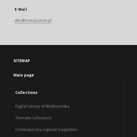
E-Mail
wbc@man.poznan.pl
SITEMAP
Main page
Collections
Digital Library of Wielkopolska
Thematic collections
Contemporary regional magazines