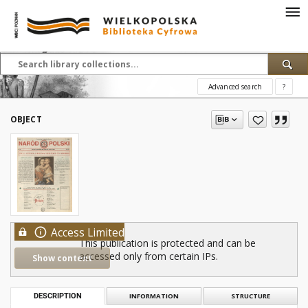
Advanced search
?
OBJECT
Access Limited
This publication is protected and can be
accessed only from certain IPs.
Show content
DESCRIPTION
INFORMATION
STRUCTURE