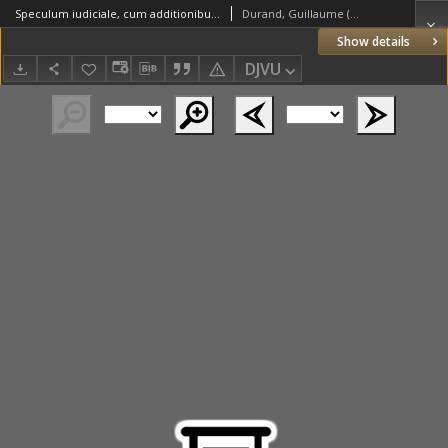
Speculum iudiciale, cum additionibus Ioannis Andreae et Baldi de Ubaldis. P. 2
Durand, Guillaume (1230–1296)
Show details
DJVU