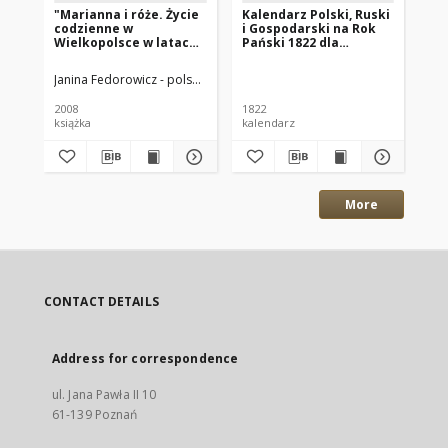
"Marianna i róże. Życie
Kalendarz Polski, Ruski
Ga
codzienne w
i Gospodarski na Rok
Xi
Wielkopolsce w latach
Pański 1822 dla
18
1890-1914 z tradycji
Wielkiego Xięstwa
rodzinnej"
Poznańskiego : który
Janina Fedorowicz - polska pisarka
Joanna Konopińska (1925 -1996; P
Wan
jest rokiem
zwyczaynym maiącym
2008
1822
184
dni 365
książka
kalendarz
gaz
More
CONTACT DETAILS
Address for correspondence
ul. Jana Pawła II 10
61-139 Poznań