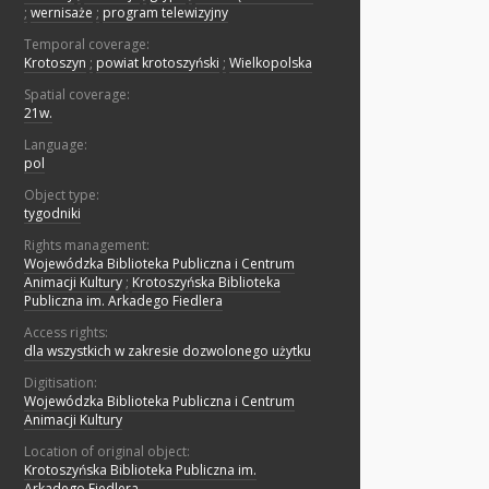
;
wernisaże
;
program telewizyjny
Temporal coverage:
Krotoszyn
;
powiat krotoszyński
;
Wielkopolska
Spatial coverage:
21w.
Language:
pol
Object type:
tygodniki
Rights management:
Wojewódzka Biblioteka Publiczna i Centrum
Animacji Kultury
;
Krotoszyńska Biblioteka
Publiczna im. Arkadego Fiedlera
Access rights:
dla wszystkich w zakresie dozwolonego użytku
Digitisation:
Wojewódzka Biblioteka Publiczna i Centrum
Animacji Kultury
Location of original object:
Krotoszyńska Biblioteka Publiczna im.
Arkadego Fiedlera