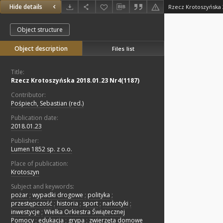
Hide details
Rzecz Krotoszyńska 
Object structure
Object description
Files list
Title:
Rzecz Krotoszyńska 2018.01.23 Nr4(1187)
Contributor:
Pośpiech, Sebastian (red.)
Publication date:
2018.01.23
Publisher:
Lumen 1852 sp. z o.o.
Place of publication:
Krotoszyn
Subject and keywords:
pożar
;
wypadki drogowe
;
polityka
;
przestępczość
;
historia
;
sport
;
narkotyki
;
inwestycje
;
Wielka Orkiestra Świątecznej
Pomocy
;
edukacja
;
grypa
;
zwierzęta domowe