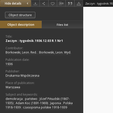
Hide details
Zaczyn : tygodnik.19
Object structure
Object description
Files list
Title:
Zaczyn : tygodnik.1936.12.03 R.1 Nr1
Contributor:
Borkowski, Leon. Red.
;
Borkowski, Leon. Wyd.
Publication date:
1936
Publisher:
Drukarnia Współczesna
Place of publication:
Warszawa
Subject and keywords:
demokracja
;
państwo
;
Józef Piłsudski (1867-
1935)
;
Adam Koc (1891-1969)
;
Japonia
;
Polska
1918-1939
;
czasopisma polskie 1918-1939