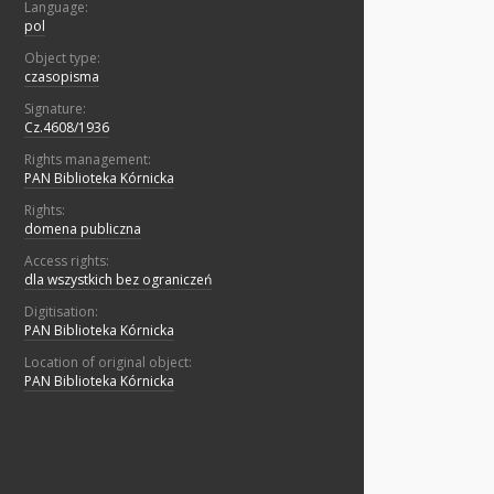
Language:
pol
Object type:
czasopisma
Signature:
Cz.4608/1936
Rights management:
PAN Biblioteka Kórnicka
Rights:
domena publiczna
Access rights:
dla wszystkich bez ograniczeń
Digitisation:
PAN Biblioteka Kórnicka
Location of original object:
PAN Biblioteka Kórnicka