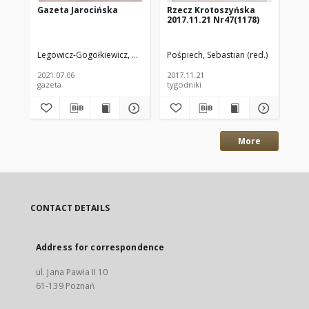
Gazeta Jarocińska
Rzecz Krotoszyńska
Rz
2017.11.21 Nr47(1178)
20
Legowicz-Gogołkiewicz, Anna. Red.
Pośpiech, Sebastian (red.)
Poś
2021.07.06
2017.11.21
201
gazeta
tygodniki
tyg
More
CONTACT DETAILS
Address for correspondence
ul. Jana Pawła II 10
61-139 Poznań