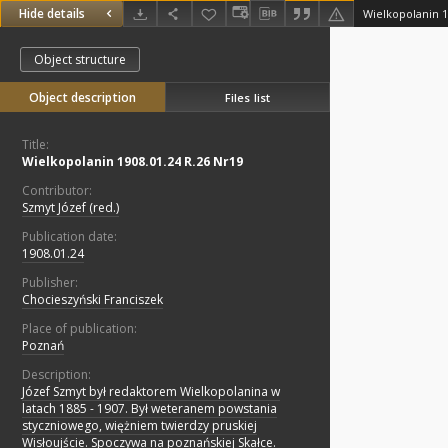
Hide details
Wielkopolanin 1
Object structure
Object description
Files list
Title:
Wielkopolanin 1908.01.24 R.26 Nr19
Contributor:
Szmyt Józef (red.)
Publication date:
1908.01.24
Publisher:
Chocieszyński Franciszek
Place of publication:
Poznań
Description:
Józef Szmyt był redaktorem Wielkopolanina w
latach 1885 - 1907. Był weteranem powstania
styczniowego, więżniem twierdzy pruskiej
Wisłoujście. Spoczywa na poznańskiej Skałce.