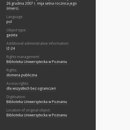
26 grudnia 2007 r. mija setna rocznica jego
śmierci.
Language:
pol
Object type:
gazeta
Additional administrative information:
IZ-24
Rights management:
Biblioteka Uniwersytecka w Poznaniu
Rights:
domena publiczna
Access rights:
dla wszystkich bez ograniczeń
Digitisation:
Biblioteka Uniwersytecka w Poznaniu
Location of original object:
Biblioteka Uniwersytecka w Poznaniu