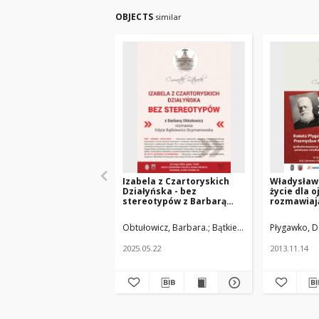
OBJECTS
similar
Izabela z Czartoryskich
Władysław
Działyńska - bez
życie dla o
stereotypów z Barbarą
rozmawiaj
Obtułowicz rozmawia
Płygawko, 
Edyta Bątkiewicz-
Karolczak
Obtułowicz, Barbara.
Bątkiewicz-Szymanowska, 
Płygawko, D
Szymanowska.
Matusik, J
2025.05.22
2013.11.14