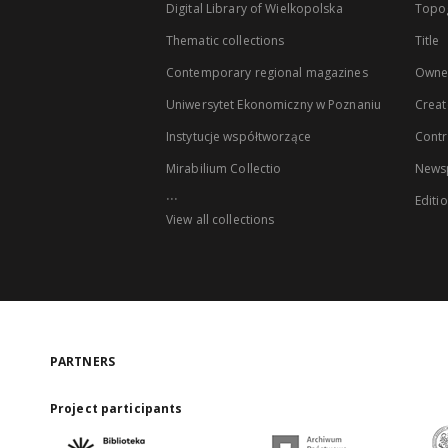
Digital Library of Wielkopolska
Topo
Thematic collections
Title
Contemporary regional magazines
Owne
Uniwersytet Ekonomiczny w Poznaniu
Creat
Instytucje współtworzące
Contr
Mirabilium Collectio
Newsp
...
Editi
View all collections
PARTNERS
Project participants