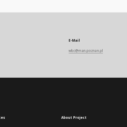
E-Mail
wbc@man.poznan.pl
xes
About Project