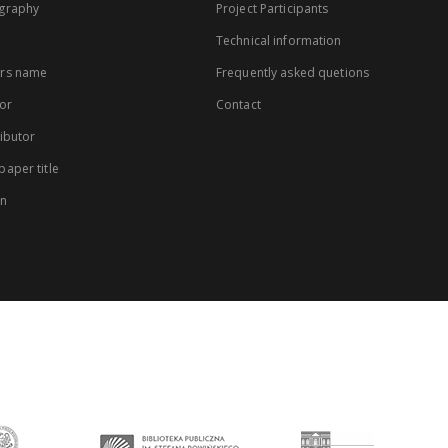
graphy
Project Participants
Technical information
rs name
Frequently asked quetions
or
Contact
ibutor
aper title
on