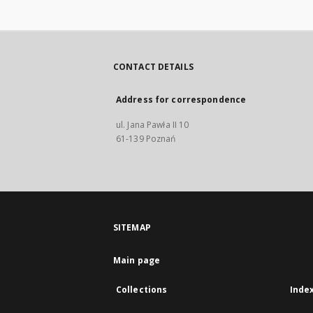
CONTACT DETAILS
Address for correspondence
ul. Jana Pawła II 10
61-139 Poznań
SITEMAP
Main page
Collections
Inde