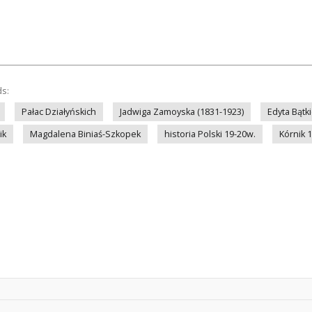
ds:
Pałac Działyńskich
Jadwiga Zamoyska (1831-1923)
Edyta Bąt
ik
Magdalena Biniaś-Szkopek
historia Polski 19-20w.
Kórnik 