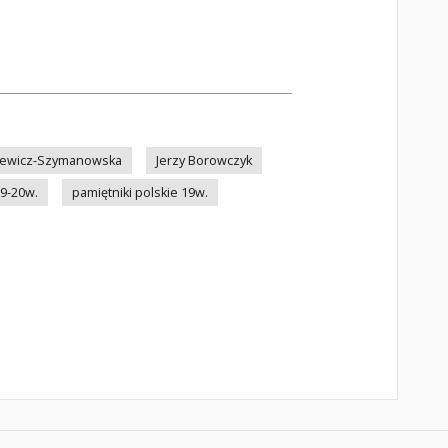
kiewicz-Szymanowska
Jerzy Borowczyk
19-20w.
pamiętniki polskie 19w.