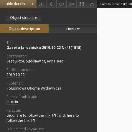
Hide details
Gazeta Jarocińska 20
Object structure
Object description
Files list
Title:
Gazeta Jarocińska 2019.10.22 Nr43(1515)
Contributor:
Legowicz-Gogołkiewicz, Anna. Red.
Publication date:
2019.10.22
Publisher:
Południowa Oficyna Wydawnicza
Place of publication:
Jarocin
Relation:
click here to follow the link
;
click here to
follow the link
Subject and keywords: