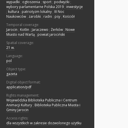
wypadki
;
ogłoszenia
;
sport
;
podwyżki
;
wybory parlamentarne Polska 2019
;
inwestycje
;
kultura
;
patriotyzm lokalny
;
III Noc
Naukowców
;
zarobki
;
radni
;
psy
;
Kościół
Temporal coverage:
Jarocin
;
Kotlin
;
Jaraczewo
;
Żerków
;
Nowe
Miasto nad Wartą
;
powiat jarociński
Spatial coverage:
21 w.
Language:
pol
Object type:
gazeta
Digital object format:
application/pdf
Rights management:
Wojewódzka Biblioteka Publiczna i Centrum
Animacji Kultury
;
Biblioteka Publiczna Miasta i
Gminy Jarocin
Access rights:
dla wszystkich w zakresie dozwolonego użytku