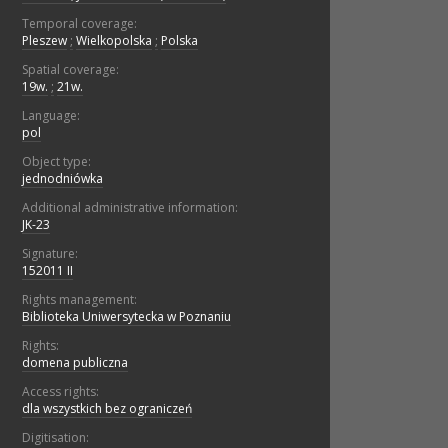
Temporal coverage:
Pleszew
;
Wielkopolska
;
Polska
Spatial coverage:
19w.
;
21w.
Language:
pol
Object type:
jednodniówka
Additional administrative information:
JK-23
Signature:
152011 II
Rights management:
Biblioteka Uniwersytecka w Poznaniu
Rights:
domena publiczna
Access rights:
dla wszystkich bez ograniczeń
Digitisation: