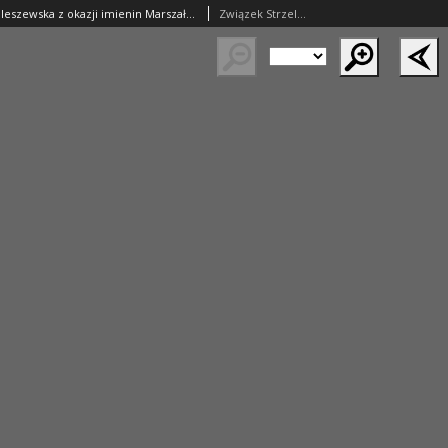
Jednodniówka pleszewska z okazji imienin Marszałka Piłsudskiego 19. III. 1930
Związek Strzelecki Powiatu Pleszewskiego