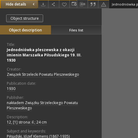
Hide details
Object structure
Object description
Files list
Title:
Jednodniówka pleszewska z okazji
imienin Marszałka Piłsudskiego 19. III.
1930
Creator:
Związek Strzelecki Powiatu Pleszewskiego
Publication date:
1930
Publisher:
nakładem Związku Strzeleckiego Powiatu
Pleszewskiego
Description:
12, [1] strona: il.; 24 cm
Subject and keywords:
Piłsudski, Józef Klemens (1867-1935)