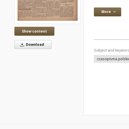
More
Show content
Download
Subject and keywor
czasopisma polskie