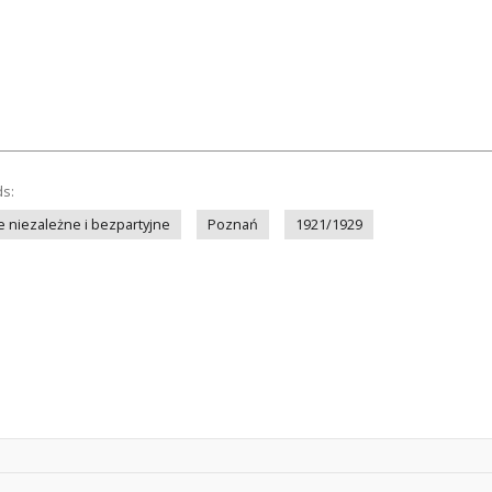
ds:
 niezależne i bezpartyjne
Poznań
1921/1929