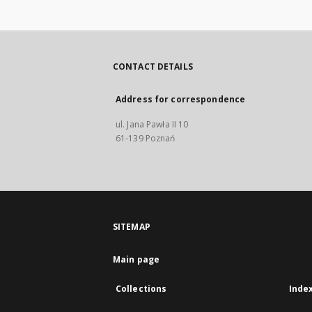
CONTACT DETAILS
Address for correspondence
ul. Jana Pawła II 10
61-139 Poznań
SITEMAP
Main page
Collections
Inde