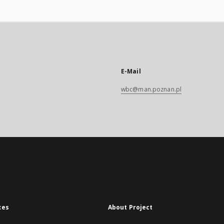
E-Mail
wbc@man.poznan.pl
xes
About Project