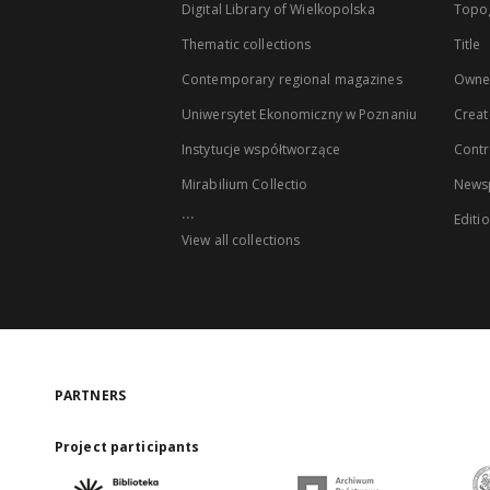
Digital Library of Wielkopolska
Topo
Thematic collections
Title
Contemporary regional magazines
Owne
Uniwersytet Ekonomiczny w Poznaniu
Creat
Instytucje współtworzące
Contr
Mirabilium Collectio
Newsp
...
Editi
View all collections
PARTNERS
Project participants