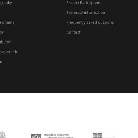
graphy
Project Participants
Technical information
rs name
Frequently asked quetions
or
Contact
ibutor
aper title
on