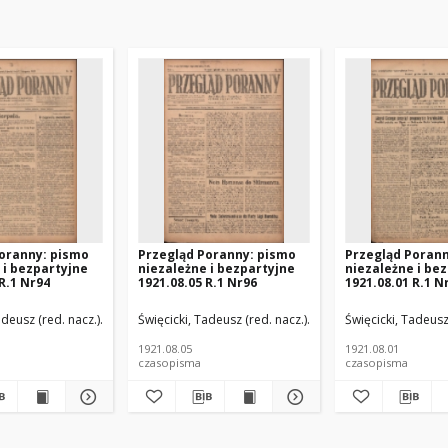
oranny: pismo
Przegląd Poranny: pismo
Przegląd Poran
 i bezpartyjne
niezależne i bezpartyjne
niezależne i be
R.1 Nr94
1921.08.05 R.1 Nr96
1921.08.01 R.1 N
d. odp.)
adeusz (red. nacz.)
Paluch, Stefan (red. odp.)
Święcicki, Tadeusz (red. nacz.)
Paluch, Stefan (red. odp
Święcicki, Tadeusz
1921.08.05
1921.08.01
czasopisma
czasopisma