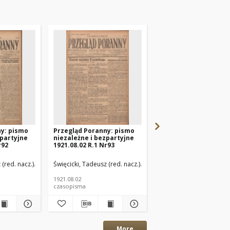
ny: pismo
Przegląd Poranny: pismo
Przegląd Poranny: p
zpartyjne
niezależne i bezpartyjne
niezależne i bezpart
r92
1921.08.02 R.1 Nr93
1921.08.08 R.1 Nr99
.)
 (red. nacz.)
Paluch, Stefan (red. odp.)
Święcicki, Tadeusz (red. nacz.)
Paluch, Stefan (red. odp.)
Święcicki, Tadeusz (red. 
1921.08.02
1921.08.08
czasopisma
czasopisma
More