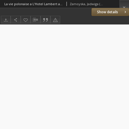
La vie polonaise a L'Hotel Lambert au temps du prince Adam Czartoryski
Zamoyska, Jadwiga (1831–1923)
Show details