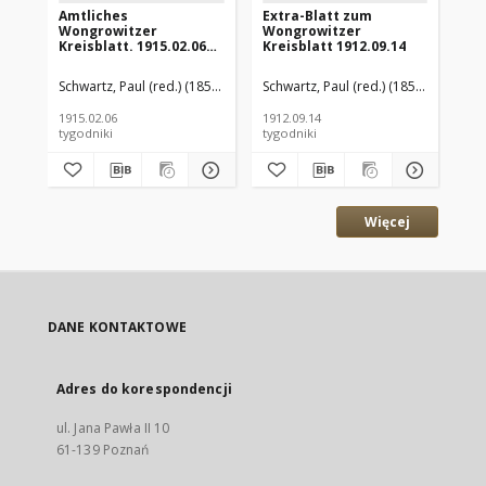
Amtliches
Extra-Blatt zum
Am
Wongrowitzer
Wongrowitzer
Wo
Kreisblatt. 1915.02.06
Kreisblatt 1912.09.14
Kre
Jg.54 Nr6
Jg.
Schwartz, Paul (red.) (1853–1940)
Schwartz, Paul (red.) (1853–1940)
Sch
1915.02.06
1912.09.14
191
tygodniki
tygodniki
tyg
Więcej
DANE KONTAKTOWE
Adres do korespondencji
ul. Jana Pawła II 10
61-139 Poznań