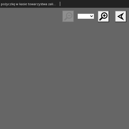
Zgłoszenie się o pożyczkę w kasie towarzystwa zaliczkowego "Własna Pomoc" w Krasiczynie