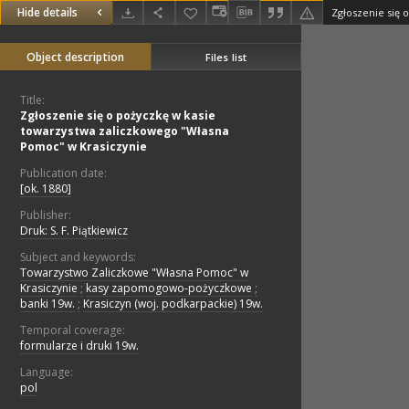
Hide details
Object description
Files list
Title:
Zgłoszenie się o pożyczkę w kasie
towarzystwa zaliczkowego "Własna
Pomoc" w Krasiczynie
Publication date:
[ok. 1880]
Publisher:
Druk: S. F. Piątkiewicz
Subject and keywords:
Towarzystwo Zaliczkowe "Własna Pomoc" w
Krasiczynie
;
kasy zapomogowo-pożyczkowe
;
banki 19w.
;
Krasiczyn (woj. podkarpackie) 19w.
Temporal coverage:
formularze i druki 19w.
Language:
pol