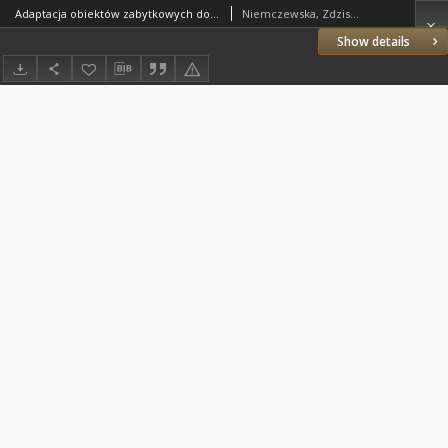
Adaptacja obiektów zabytkowych do funkcji komercyjnych w realizacji koncepcji rozwoju zrównoważonego
Niemczewska, Zdzisława Elżbieta
Show details