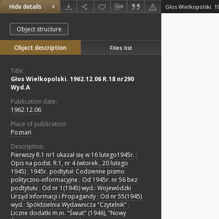
Hide details
Głos Wielkopolski. 1
Object structure
Object description
Files list
Title:
Głos Wielkopolski. 1962.12.06 R.18 nr290
Wyd.A
Publication date:
1962.12.06
Place of publication:
Poznań
Description:
Pierwszy R.1 nr1 ukazał się w 16 lutego1945r.
;
Opis na podst. R.1, nr 4 (wtorek , 20 lutego
1945)
;
1945r. podtytuł: Codzienne pismo
polityczno-informacyjne
;
Od 1945r. nr 56 bez
podtytułu
;
Od nr 1(1945) wyd.: Wojewódzki
Urząd Informacji i Propagandy
;
Od nr 55(1945)
wyd.: Spółdzielnia Wydawnicza "Czytelnik"
;
Liczne dodatki m.in. "Świat" (1946), "Nowy