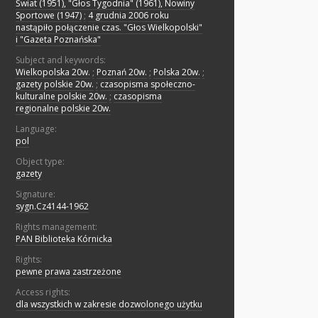
Świat (1951), "Głos Tygodnia" (1961), Nowiny
Sportowe (1947)
;
4 grudnia 2006 roku
nastąpiło połączenie czas. "Głos Wielkopolski"
i "Gazeta Poznańska"
Subject and keywords:
Wielkopolska 20w.
;
Poznań 20w.
;
Polska 20w.
;
gazety polskie 20w.
;
czasopisma społeczno-
kulturalne polskie 20w.
;
czasopisma
regionalne polskie 20w.
Language:
pol
Object type:
gazety
Signature:
sygn.Cz4144-1962
Rights management:
PAN Biblioteka Kórnicka
Rights:
pewne prawa zastrzeżone
Access rights:
dla wszystkich w zakresie dozwolonego użytku