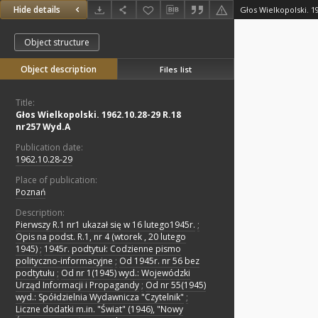
Hide details
Głos Wielkopolski. 1
Object structure
Object description
Files list
Title:
Głos Wielkopolski. 1962.10.28-29 R.18
nr257 Wyd.A
Publication date:
1962.10.28-29
Place of publication:
Poznań
Description:
Pierwszy R.1 nr1 ukazał się w 16 lutego1945r.
;
Opis na podst. R.1, nr 4 (wtorek , 20 lutego
1945)
;
1945r. podtytuł: Codzienne pismo
polityczno-informacyjne
;
Od 1945r. nr 56 bez
podtytułu
;
Od nr 1(1945) wyd.: Wojewódzki
Urząd Informacji i Propagandy
;
Od nr 55(1945)
wyd.: Spółdzielnia Wydawnicza "Czytelnik"
;
Liczne dodatki m.in. "Świat" (1946), "Nowy