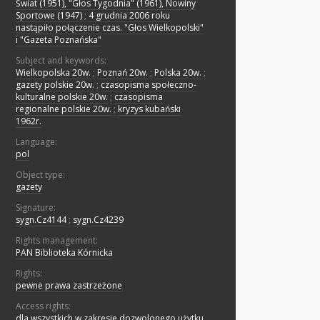
Świat (1951), "Głos Tygodnia" (1961), Nowiny
Sportowe (1947)
;
4 grudnia 2006 roku
nastąpiło połączenie czas. "Głos Wielkopolski"
i "Gazeta Poznańska"
Subject and keywords:
Wielkopolska 20w.
;
Poznań 20w.
;
Polska 20w.
;
gazety polskie 20w.
;
czasopisma społeczno-
kulturalne polskie 20w.
;
czasopisma
regionalne polskie 20w.
;
kryzys kubański
1962r.
Language:
pol
Object type:
gazety
Signature:
sygn.Cz4144
;
sygn.Cz4239
Rights management:
PAN Biblioteka Kórnicka
Rights:
pewne prawa zastrzeżone
Access rights:
dla wszystkich w zakresie dozwolonego użytku