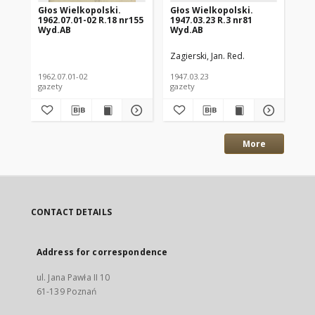
Głos Wielkopolski.
Głos Wielkopolski.
Gł
1962.07.01-02 R.18 nr155
1947.03.23 R.3 nr81
194
Wyd.AB
Wyd.AB
Wy
Zagierski, Jan. Red.
Zag
1962.07.01-02
1947.03.23
194
gazety
gazety
gaz
More
CONTACT DETAILS
Address for correspondence
ul. Jana Pawła II 10
61-139 Poznań