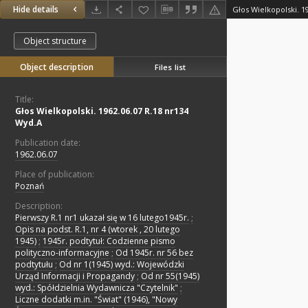
Hide details
Głos Wielkopolski. 1
Object structure
Object description
Files list
Title:
Głos Wielkopolski. 1962.06.07 R.18 nr134
Wyd.A
Publication date:
1962.06.07
Place of publication:
Poznań
Description:
Pierwszy R.1 nr1 ukazał się w 16 lutego1945r.
;
Opis na podst. R.1, nr 4 (wtorek , 20 lutego
1945)
;
1945r. podtytuł: Codzienne pismo
polityczno-informacyjne
;
Od 1945r. nr 56 bez
podtytułu
;
Od nr 1(1945) wyd.: Wojewódzki
Urząd Informacji i Propagandy
;
Od nr 55(1945)
wyd.: Spółdzielnia Wydawnicza "Czytelnik"
;
Liczne dodatki m.in. "Świat" (1946), "Nowy