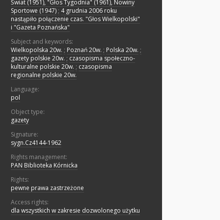
Świat (1951), "Głos Tygodnia" (1961), Nowiny
Sportowe (1947)
;
4 grudnia 2006 roku
nastąpiło połączenie czas. "Głos Wielkopolski"
i "Gazeta Poznańska"
Subject and keywords:
Wielkopolska 20w.
;
Poznań 20w.
;
Polska 20w.
;
gazety polskie 20w.
;
czasopisma społeczno-
kulturalne polskie 20w.
;
czasopisma
regionalne polskie 20w.
Language:
pol
Object type:
gazety
Signature:
sygn.Cz4144-1962
Rights management:
PAN Biblioteka Kórnicka
Rights:
pewne prawa zastrzeżone
Access rights:
dla wszystkich w zakresie dozwolonego użytku