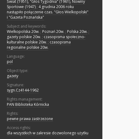
Świat (1951), "Głos Tygodnia" (1961), Nowiny
Sportowe (1947)
;
4 grudnia 2006 roku
nastąpiło połączenie czas. "Głos Wielkopolski"
i "Gazeta Poznańska"
Subject and keywords:
Wielkopolska 20w.
;
Poznań 20w.
;
Polska 20w.
;
gazety polskie 20w.
;
czasopisma społeczno-
kulturalne polskie 20w.
;
czasopisma
regionalne polskie 20w.
Language:
pol
Object type:
gazety
Signature:
sygn.Cz4144-1962
Rights management:
PAN Biblioteka Kórnicka
Rights:
pewne prawa zastrzeżone
Access rights:
dla wszystkich w zakresie dozwolonego użytku