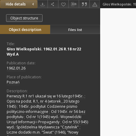
Hide details
Głos Wielkopolski. 1
Object structure
Object description
Files list
Title:
Głos Wielkopolski. 1962.01.26 R.18 nr22
Wyd.A
Publication date:
1962.01.26
Place of publication:
Poznań
Description:
Pierwszy R.1 nr1 ukazał się w 16 lutego1945r.
;
Opis na podst. R.1, nr 4 (wtorek , 20 lutego
1945)
;
1945r. podtytuł: Codzienne pismo
polityczno-informacyjne
;
Od 1945r. nr 56 bez
podtytułu
;
Od nr 1(1945) wyd.: Wojewódzki
Urząd Informacji i Propagandy
;
Od nr 55(1945)
wyd.: Spółdzielnia Wydawnicza "Czytelnik"
;
Liczne dodatki m.in. "Świat" (1946), "Nowy