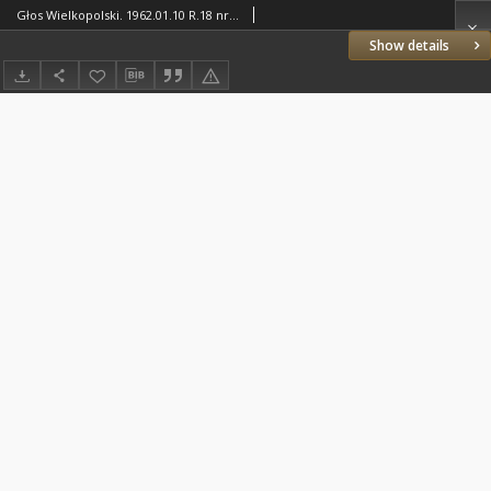
Głos Wielkopolski. 1962.01.10 R.18 nr8 Wyd.A
Show details