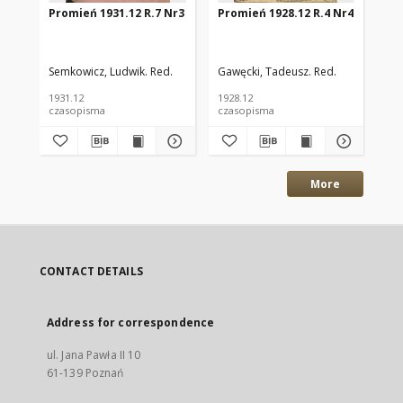
Promień 1931.12 R.7 Nr3
Promień 1928.12 R.4 Nr4
Pr
Semkowicz, Ludwik. Red.
Gawęcki, Tadeusz. Red.
Raj
1931.12
1928.12
193
czasopisma
czasopisma
cza
More
CONTACT DETAILS
Address for correspondence
ul. Jana Pawła II 10
61-139 Poznań