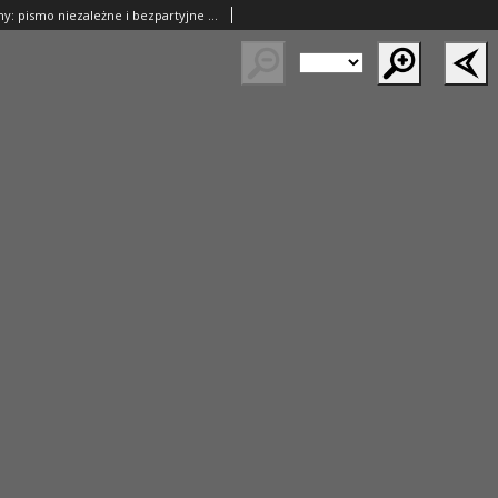
Przegląd Poranny: pismo niezależne i bezpartyjne 1924.05.03 R.4 Nr121