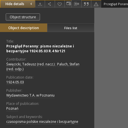
Hide details
Object structure
Object description
Files list
Title:
Przegląd Poranny: pismo niezależne i
bezpartyjne 1924.05.03 R.4 Nr121
Contributor:
Święcicki, Tadeusz (red. nacz.)
;
Paluch, Stefan
(red. odp.)
Publication date:
1924.05.03
Publisher:
Wydawnictwo T.A. w Poznaniu
Place of publication:
Poznań
Subject and keywords:
czasopisma polskie niezależne i bezpartyjne