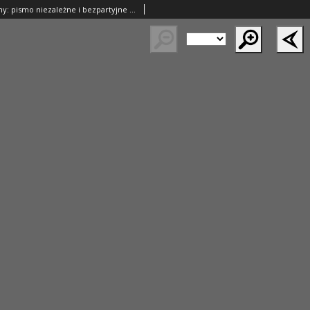
Przegląd Poranny: pismo niezależne i bezpartyjne 1924.04.04 R.4 Nr94