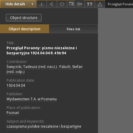
Hide details
Object structure
Object description
Files list
Title:
Przegląd Poranny: pismo niezależne i
bezpartyjne 1924.04.04 R.4 Nr94
Contributor:
Święcicki, Tadeusz (red. nacz.)
;
Paluch, Stefan
(red. odp.)
Publication date:
1924.04.04
Publisher:
Wydawnictwo T.A. w Poznaniu
Place of publication:
Poznań
Subject and keywords:
czasopisma polskie niezależne i bezpartyjne