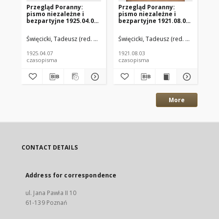
Przegląd Poranny:
Przegląd Poranny:
Pr
pismo niezależne i
pismo niezależne i
pi
bezpartyjne 1925.04.07
bezpartyjne 1921.08.03
be
R.5 Nr81
R.1 Nr94
R.
Święcicki, Tadeusz (red. nacz.)
Paluch, Stefan (red. odp.)
Święcicki, Tadeusz (red. nacz.)
Paluc
Świ
1925.04.07
1921.08.03
192
czasopisma
czasopisma
cza
More
CONTACT DETAILS
Address for correspondence
ul. Jana Pawła II 10
61-139 Poznań