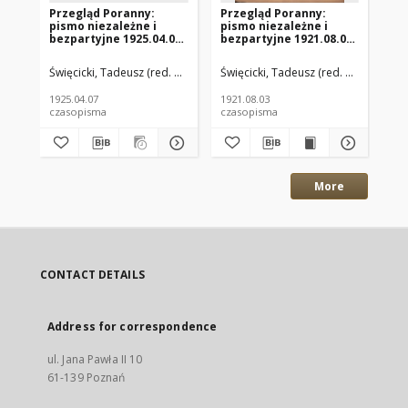
Przegląd Poranny:
Przegląd Poranny:
Pr
pismo niezależne i
pismo niezależne i
pi
bezpartyjne 1925.04.07
bezpartyjne 1921.08.03
be
R.5 Nr81
R.1 Nr94
R.
Święcicki, Tadeusz (red. nacz.)
Paluch, Stefan (red. odp.)
Święcicki, Tadeusz (red. nacz.)
Paluc
Świ
1925.04.07
1921.08.03
192
czasopisma
czasopisma
cza
More
CONTACT DETAILS
Address for correspondence
ul. Jana Pawła II 10
61-139 Poznań