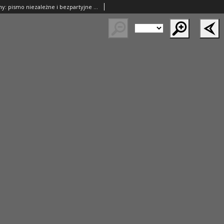
Przegląd Poranny: pismo niezależne i bezpartyjne 1924.02.01 R.4 Nr32