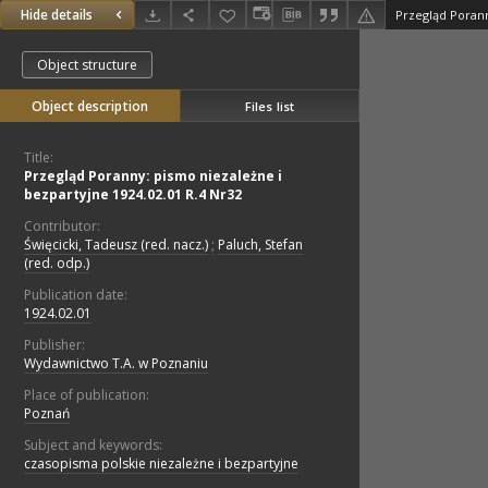
Hide details
Object structure
Object description
Files list
Title:
Przegląd Poranny: pismo niezależne i
bezpartyjne 1924.02.01 R.4 Nr32
Contributor:
Święcicki, Tadeusz (red. nacz.)
;
Paluch, Stefan
(red. odp.)
Publication date:
1924.02.01
Publisher:
Wydawnictwo T.A. w Poznaniu
Place of publication:
Poznań
Subject and keywords:
czasopisma polskie niezależne i bezpartyjne