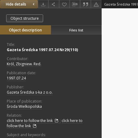
Hide details
Gazeta Średzka 1997
Object structure
Object description
Files list
Title:
Gazeta Średzka 1997.07.24 Nr29(110)
Contributor:
Król, Zbigniew. Red.
Publication date:
1997.07.24
Publisher:
Gazeta Średzka s-ka z o.o.
Place of publication:
Środa Wielkopolska
Relation:
click here to follow the link
;
click here to
follow the link
Subject and keywords: