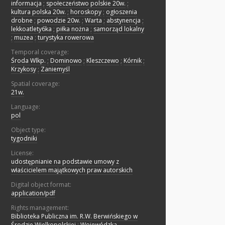
informacja
;
społeczeństwo polskie 20w.
;
kultura polska 20w.
;
horoskopy
;
ogłoszenia
drobne
;
powodzie 20w.
;
Warta
;
abstynencja
;
lekkoatlety6ka
;
piłka nożna
;
samorząd lokalny
;
muzea
;
turystyka rowerowa
Temporal coverage:
Środa Wlkp.
;
Dominowo
;
Kleszczewo
;
Kórnik
;
Krzykosy
;
Zaniemyśl
Spatial coverage:
21w.
Language:
pol
Object type:
tygodniki
License:
udostępnianie na podstawie umowy z
właścicielem majątkowych praw autorskich
Digital object format:
application/pdf
Rights management:
Biblioteka Publiczna im. R.W. Berwińskiego w
Środzie Wielkopolskiej
;
Wojewódzka