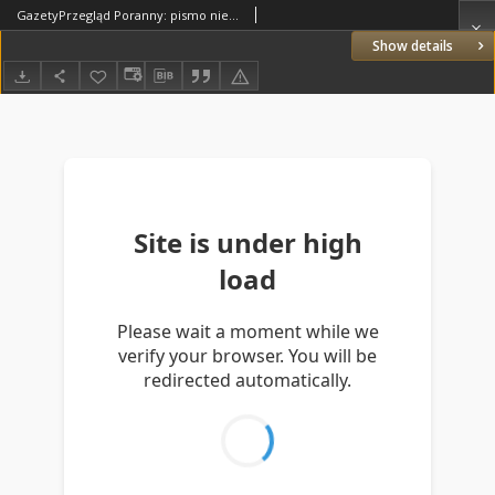
GazetyPrzegląd Poranny: pismo niezależne i bezpartyjne 1922.11.18 R.2 Nr310
Show details