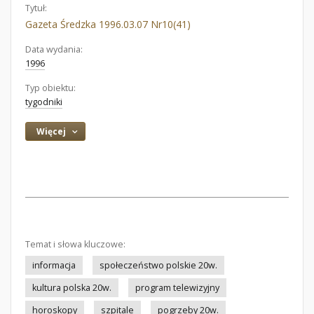
Tytuł:
Gazeta Średzka 1996.03.07 Nr10(41)
Data wydania:
1996
Typ obiektu:
tygodniki
Więcej
Temat i słowa kluczowe:
informacja
społeczeństwo polskie 20w.
kultura polska 20w.
program telewizyjny
horoskopy
szpitale
pogrzeby 20w.