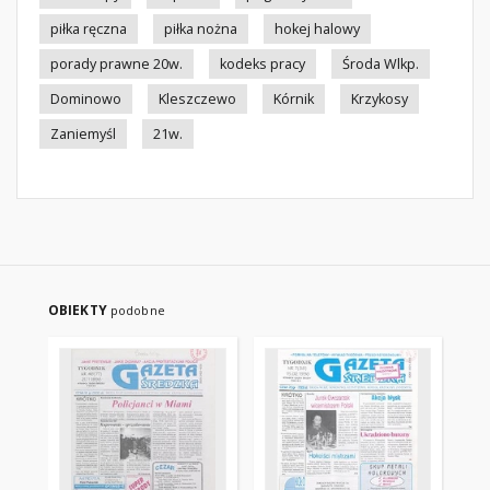
piłka ręczna
piłka nożna
hokej halowy
porady prawne 20w.
kodeks pracy
Środa Wlkp.
Dominowo
Kleszczewo
Kórnik
Krzykosy
Zaniemyśl
21w.
OBIEKTY
podobne