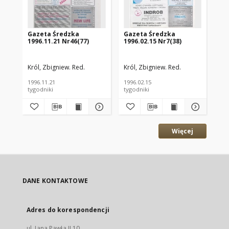
Gazeta Średzka
Gazeta Średzka
Ga
1996.11.21 Nr46(77)
1996.02.15 Nr7(38)
19
Król, Zbigniew. Red.
Król, Zbigniew. Red.
Kró
1996.11.21
1996.02.15
199
tygodniki
tygodniki
tyg
Więcej
DANE KONTAKTOWE
Adres do korespondencji
ul. Jana Pawła II 10