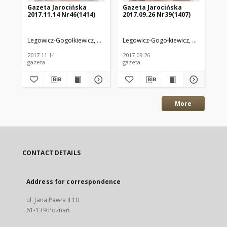
Gazeta Jarocińska
Gazeta Jarocińska
Ga
2017.11.14 Nr46(1414)
2017.09.26 Nr39(1407)
20
Legowicz-Gogołkiewicz, Anna. Red.
Legowicz-Gogołkiewicz, Anna. Red.
Leg
2017.11.14
2017.09.26
201
gazeta
gazeta
gaz
More
CONTACT DETAILS
Address for correspondence
ul. Jana Pawła II 10
61-139 Poznań