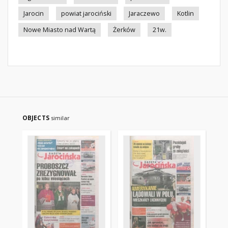
Jarocin
powiat jarociński
Jaraczewo
Kotlin
Nowe Miasto nad Wartą
Żerków
21w.
OBJECTS
similar