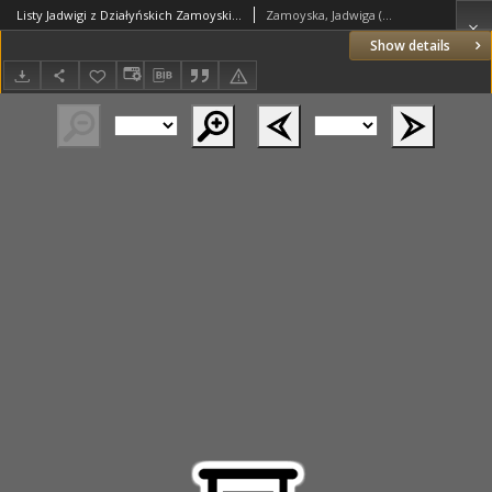
Listy Jadwigi z Działyńskich Zamoyskiej do siostry Cecylii Działyńskiej
Zamoyska, Jadwiga (1831–1923)
Show details