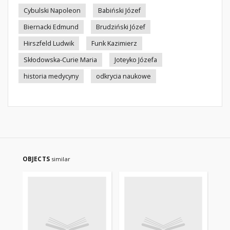
Cybulski Napoleon
Babiński Józef
Biernacki Edmund
Brudziński Józef
Hirszfeld Ludwik
Funk Kazimierz
Skłodowska-Curie Maria
Joteyko Józefa
historia medycyny
odkrycia naukowe
OBJECTS
similar