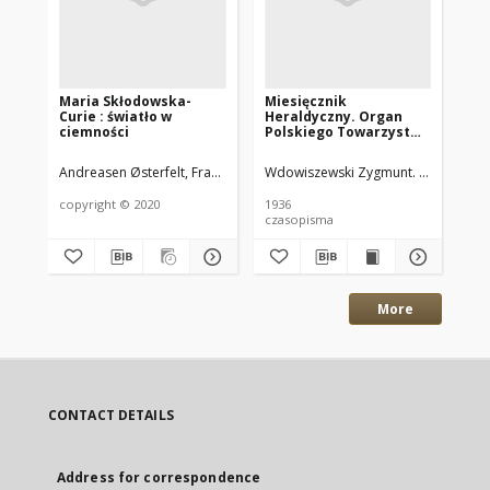
Maria Skłodowska-
Miesięcznik
Ma
Curie : światło w
Heraldyczny. Organ
Cur
ciemności
Polskiego Towarzystwa
ce
Heraldycznego
na
wydawany przez
Andreasen Østerfelt, Frances
Sochańska, Bogusława
Wdowiszewski Zygmunt. Red.
Andersen, Anja 
Puzyna
Bil
Oddział Warszawski.
R.15 1936 nr4
copyright © 2020
1936
196
czasopisma
cza
More
CONTACT DETAILS
Address for correspondence