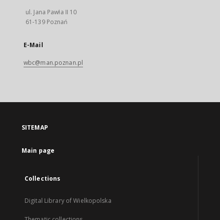
ul. Jana Pawła II 10
61-139 Poznań
E-Mail
wbc@man.poznan.pl
SITEMAP
Main page
Collections
Digital Library of Wielkopolska
Thematic collections