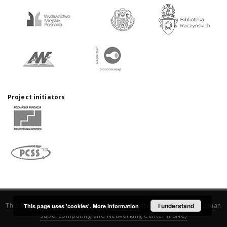
Project initiators
This service runs on
DInGO dLibra 6.3.17
software created by
I understand
Poznan
This page uses 'cookies'.
More information
Supercomputing and Networking Center (PSNC)