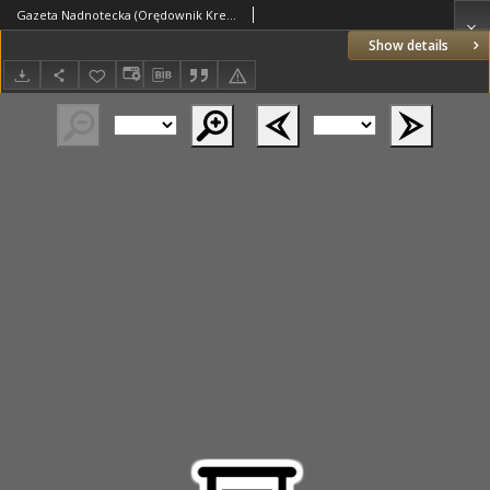
Gazeta Nadnotecka (Orędownik Kresowy): pismo codzienne 1938.10.06 R.18 Nr229
Show details