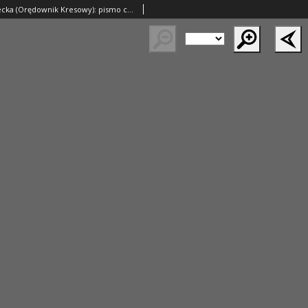
Gazeta Nadnotecka (Orędownik Kresowy): pismo codzienne 1938.08.22 R.18 Nr191