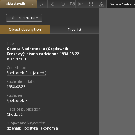
Hide details
Object structure
Object description
Files list
Title:
Gazeta Nadnotecka (Orędownik
Kresowy): pismo codzienne 1938.08.22
R.18 Nr191
Contributor:
Spektorek, Felicja (red.)
Publication date:
1938.08.22
Publisher:
Spektorek, F.
Place of publication:
Chodzież
Subject and keywords:
dzienniki
;
polityka
;
ekonomia