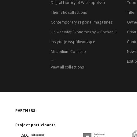
Digital Library of Wielkopolska
Topo
Thematic collections
Title
Contemporary regional magazines
Owne
Uniwersytet Ekonomiczny w Poznaniu
Creat
Instytucje współtworzące
Contr
Mirabilium Collectio
Newsp
...
Editi
View all collections
PARTNERS
Project participants