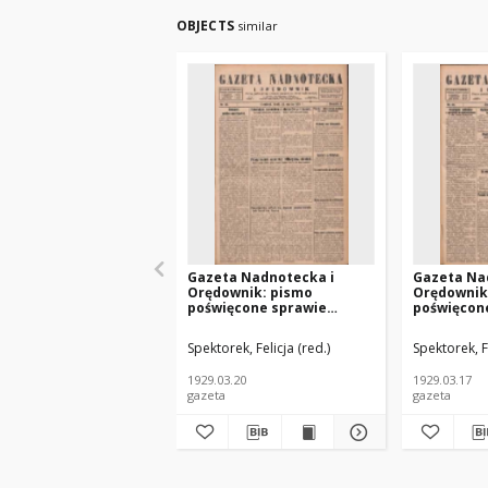
OBJECTS
similar
Gazeta Nadnotecka i
Gazeta Na
Orędownik: pismo
Orędownik
poświęcone sprawie
poświęcon
polskiej na ziemi
polskiej n
nadnoteckiej 1929.03.20
nadnotecki
Spektorek, Felicja (red.)
Spektorek, Fe
R.9 Nr66
R.9 Nr64
1929.03.20
1929.03.17
gazeta
gazeta