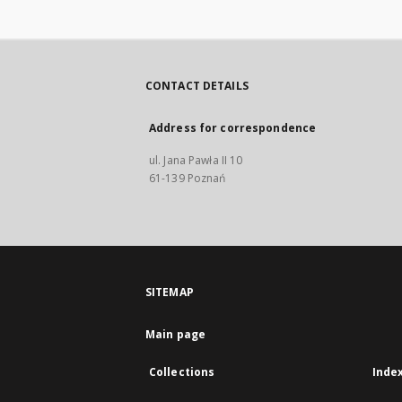
CONTACT DETAILS
Address for correspondence
ul. Jana Pawła II 10
61-139 Poznań
SITEMAP
Main page
Collections
Inde