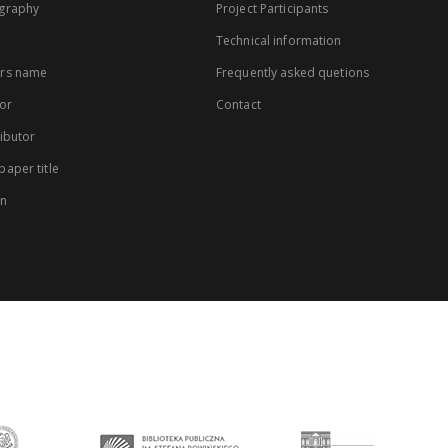
graphy
Project Participants
Technical information
rs name
Frequently asked quetions
or
Contact
ibutor
aper title
on