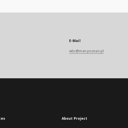
E-Mail
wbc@man.poznan.pl
xes
About Project