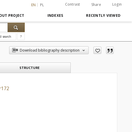
Contrast
Login
Share
EN
PL
OUT PROJECT
INDEXES
RECENTLY VIEWED
d search
?
Download bibliography description
STRUCTURE
r172