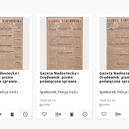
dnotecka i
Gazeta Nadnotecka i
Gazeta Nadnote
: pismo
Orędownik: pismo
Orędownik: pis
e sprawie
poświęcone sprawie
poświęcone spr
a ziemi
polskiej na ziemi
polskiej na ziem
ej 1929.03.17
nadnoteckiej 1929.03.19
nadnoteckiej 19
licja (red.)
Spektorek, Felicja (red.)
Spektorek, Felicja 
R.9 Nr65
R.9 Nr63
1929.03.19
1929.03.16
gazeta
gazeta